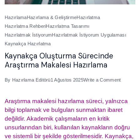
Hazırlama
Hazırlama & Geliştirme
Hazırlatma
Hazırlatma Rehberi
Hazırlatma Tasarımı
Hazırlatmak İstiyorum
Hazırlatmak İstiyorum Uygulaması
Kaynakça Hazırlatma
Kaynakça Oluşturma Sürecinde
Araştırma Makalesi Hazırlama
on
By
Hazırlama Editörü
1 Ağustos 2025
Write a Comment
Kaynakç
Oluştur
Araştırma makalesi hazırlama süreci, yalnızca
Sürecind
bilgi toplamak ve bulguları sunmaktan ibaret
Araştırm
değildir. Akademik çalışmaların en kritik
Makalesi
unsurlarından biri, kullanılan kaynakların doğru
Hazırla
ve sistemli bir şekilde gösterilmesidir. Kaynakça,