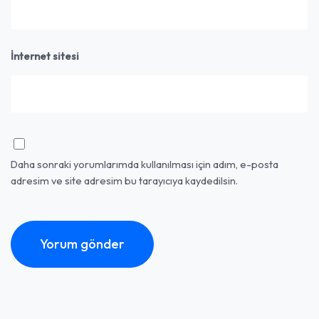
İnternet sitesi
Daha sonraki yorumlarımda kullanılması için adım, e-posta
adresim ve site adresim bu tarayıcıya kaydedilsin.