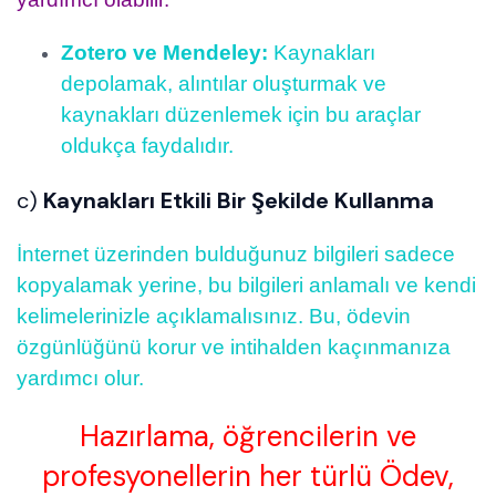
Zotero ve Mendeley:
Kaynakları
depolamak, alıntılar oluşturmak ve
kaynakları düzenlemek için bu araçlar
oldukça faydalıdır.
c)
Kaynakları Etkili Bir Şekilde Kullanma
İnternet üzerinden bulduğunuz bilgileri sadece
kopyalamak yerine, bu bilgileri anlamalı ve kendi
kelimelerinizle açıklamalısınız. Bu, ödevin
özgünlüğünü korur ve intihalden kaçınmanıza
yardımcı olur.
Hazırlama, öğrencilerin ve
profesyonellerin her türlü Ödev,