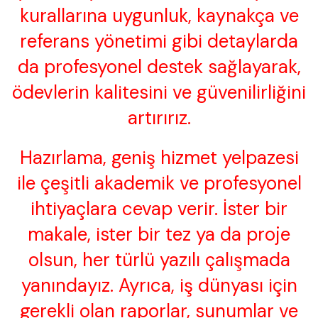
kurallarına uygunluk, kaynakça ve
referans yönetimi gibi detaylarda
da profesyonel destek sağlayarak,
ödevlerin kalitesini ve güvenilirliğini
artırırız.
Hazırlama, geniş hizmet yelpazesi
ile çeşitli akademik ve profesyonel
ihtiyaçlara cevap verir. İster bir
makale, ister bir tez ya da proje
olsun, her türlü yazılı çalışmada
yanındayız. Ayrıca, iş dünyası için
gerekli olan raporlar, sunumlar ve