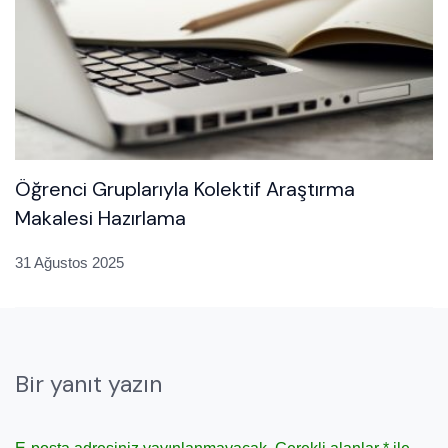
Öğrenci Gruplarıyla Kolektif Araştırma
Makalesi Hazırlama
31 Ağustos 2025
Bir yanıt yazın