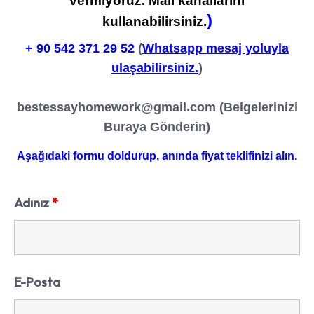
vermiyoruz. Mail kanallarını
)
kullanabilirsiniz.
+ 90
542 371 29 52
(
Whatsapp mesaj yoluyla
ulaşabilirsiniz.
)
bestessayhomework@gmail.com
(Belgelerinizi
Buraya Gönderin)
Aşağıdaki formu doldurup, anında fiyat teklifinizi alın.
Adınız
*
E-Posta