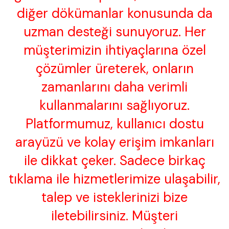
diğer dökümanlar konusunda da
uzman desteği sunuyoruz. Her
müşterimizin ihtiyaçlarına özel
çözümler üreterek, onların
zamanlarını daha verimli
kullanmalarını sağlıyoruz.
Platformumuz, kullanıcı dostu
arayüzü ve kolay erişim imkanları
ile dikkat çeker. Sadece birkaç
tıklama ile hizmetlerimize ulaşabilir,
talep ve isteklerinizi bize
iletebilirsiniz. Müşteri