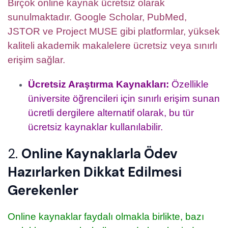
Birçok online kaynak ücretsiz olarak
sunulmaktadır. Google Scholar, PubMed,
JSTOR ve Project MUSE gibi platformlar, yüksek
kaliteli akademik makalelere ücretsiz veya sınırlı
erişim sağlar.
Ücretsiz Araştırma Kaynakları:
Özellikle
üniversite öğrencileri için sınırlı erişim sunan
ücretli dergilere alternatif olarak, bu tür
ücretsiz kaynaklar kullanılabilir.
2.
Online Kaynaklarla Ödev
Hazırlarken Dikkat Edilmesi
Gerekenler
Online kaynaklar faydalı olmakla birlikte, bazı