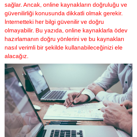
sağlar. Ancak, online kaynakların doğruluğu ve
güvenilirliği konusunda dikkatli olmak gerekir.
İnternetteki her bilgi güvenilir ve doğru
olmayabilir. Bu yazıda, online kaynaklarla ödev
hazırlamanın doğru yönlerini ve bu kaynakları
nasıl verimli bir şekilde kullanabileceğinizi ele
alacağız.