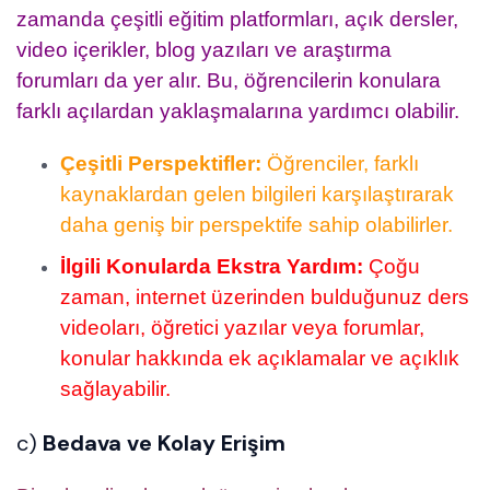
zamanda çeşitli eğitim platformları, açık dersler,
video içerikler, blog yazıları ve araştırma
forumları da yer alır. Bu, öğrencilerin konulara
farklı açılardan yaklaşmalarına yardımcı olabilir.
Çeşitli Perspektifler:
Öğrenciler, farklı
kaynaklardan gelen bilgileri karşılaştırarak
daha geniş bir perspektife sahip olabilirler.
İlgili Konularda Ekstra Yardım:
Çoğu
zaman, internet üzerinden bulduğunuz ders
videoları, öğretici yazılar veya forumlar,
konular hakkında ek açıklamalar ve açıklık
sağlayabilir.
c)
Bedava ve Kolay Erişim