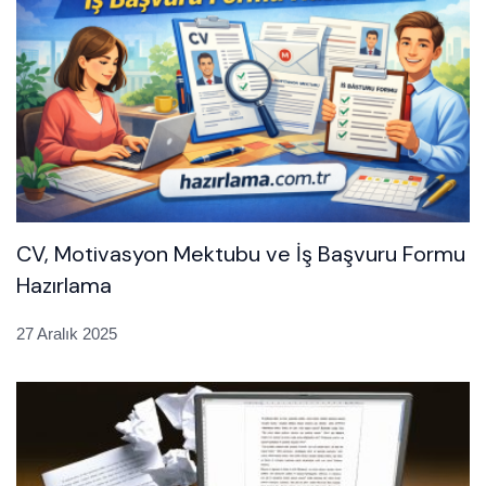
CV, Motivasyon Mektubu ve İş Başvuru Formu
Hazırlama
27 Aralık 2025