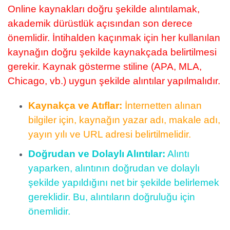
Online kaynakları doğru şekilde alıntılamak,
akademik dürüstlük açısından son derece
önemlidir. İntihalden kaçınmak için her kullanılan
kaynağın doğru şekilde kaynakçada belirtilmesi
gerekir. Kaynak gösterme stiline (APA, MLA,
Chicago, vb.) uygun şekilde alıntılar yapılmalıdır.
Kaynakça ve Atıflar:
İnternetten alınan
bilgiler için, kaynağın yazar adı, makale adı,
yayın yılı ve URL adresi belirtilmelidir.
Doğrudan ve Dolaylı Alıntılar:
Alıntı
yaparken, alıntının doğrudan ve dolaylı
şekilde yapıldığını net bir şekilde belirlemek
gereklidir. Bu, alıntıların doğruluğu için
önemlidir.