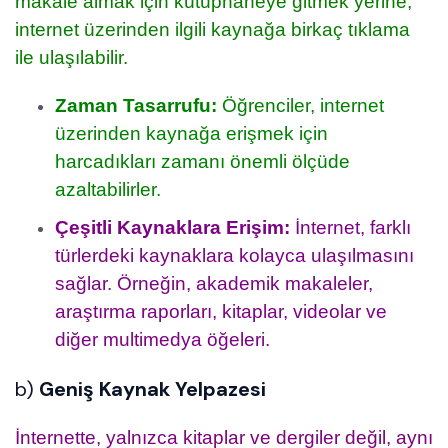
makale almak için kütüphaneye gitmek yerine,
internet üzerinden ilgili kaynağa birkaç tıklama
ile ulaşılabilir.
Zaman Tasarrufu:
Öğrenciler, internet
üzerinden kaynağa erişmek için
harcadıkları zamanı önemli ölçüde
azaltabilirler.
Çeşitli Kaynaklara Erişim:
İnternet, farklı
türlerdeki kaynaklara kolayca ulaşılmasını
sağlar. Örneğin, akademik makaleler,
araştırma raporları, kitaplar, videolar ve
diğer multimedya öğeleri.
b)
Geniş Kaynak Yelpazesi
İnternette, yalnızca kitaplar ve dergiler değil, aynı