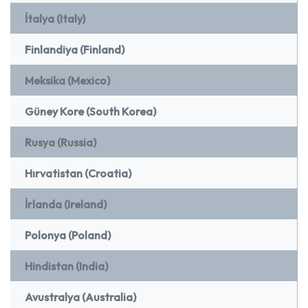
İtalya (Italy)
Finlandiya (Finland)
Meksika (Mexico)
Güney Kore (South Korea)
Rusya (Russia)
Hırvatistan (Croatia)
İrlanda (Ireland)
Polonya (Poland)
Hindistan (India)
Avustralya (Australia)