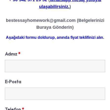
ulaşabilirsiniz.
)
bestessayhomework@gmail.com
(Belgelerinizi
Buraya Gönderin)
Aşağıdaki formu doldurup, anında fiyat teklifinizi alın.
Adınız
*
E-Posta
Telefon
*