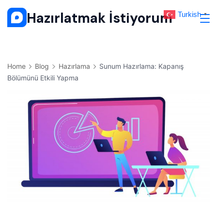
Skip
Hazırlatmak İstiyorum
Turkish
▼
to
content
Home
Blog
Hazırlama
Sunum Hazırlama: Kapanış
Bölümünü Etkili Yapma