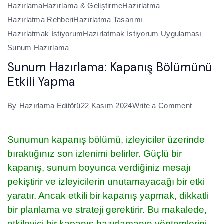
Hazırlama
Hazırlama & Geliştirme
Hazırlatma
Hazırlatma Rehberi
Hazırlatma Tasarımı
Hazırlatmak İstiyorum
Hazırlatmak İstiyorum Uygulaması
Sunum Hazırlama
Sunum Hazırlama: Kapanış Bölümünü
Etkili Yapma
on
By
Hazırlama Editörü
22 Kasım 2024
Write a Comment
Sunum
Hazırlam
Sunumun kapanış bölümü, izleyiciler üzerinde
Kapanış
bıraktığınız son izlenimi belirler. Güçlü bir
Bölümün
kapanış, sunum boyunca verdiğiniz mesajı
Etkili
pekiştirir ve izleyicilerin unutamayacağı bir etki
Yapma
yaratır. Ancak etkili bir kapanış yapmak, dikkatli
bir planlama ve strateji gerektirir. Bu makalede,
etkileyici bir kapanış hazırlamanın yöntemlerini