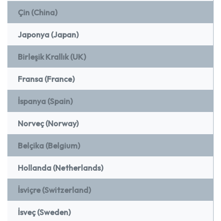
Çin (China)
Japonya (Japan)
Birleşik Krallık (UK)
Fransa (France)
İspanya (Spain)
Norveç (Norway)
Belçika (Belgium)
Hollanda (Netherlands)
İsviçre (Switzerland)
İsveç (Sweden)