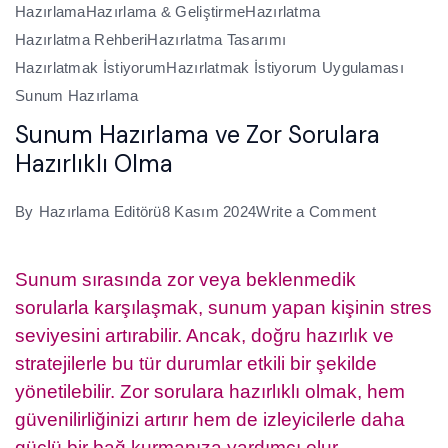
Hazırlama
Hazırlama & Geliştirme
Hazırlatma
Hazırlatma Rehberi
Hazırlatma Tasarımı
Hazırlatmak İstiyorum
Hazırlatmak İstiyorum Uygulaması
Sunum Hazırlama
Sunum Hazırlama ve Zor Sorulara
Hazırlıklı Olma
on
By
Hazırlama Editörü
8 Kasım 2024
Write a Comment
Sunum
Hazırlama
Sunum sırasında zor veya beklenmedik
ve
sorularla karşılaşmak, sunum yapan kişinin stres
Zor
seviyesini artırabilir. Ancak, doğru hazırlık ve
Sorulara
stratejilerle bu tür durumlar etkili bir şekilde
Hazırlıklı
yönetilebilir. Zor sorulara hazırlıklı olmak, hem
Olma
güvenilirliğinizi artırır hem de izleyicilerle daha
güçlü bir bağ kurmanıza yardımcı olur.