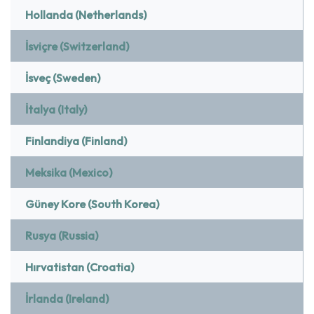
Hollanda (Netherlands)
İsviçre (Switzerland)
İsveç (Sweden)
İtalya (Italy)
Finlandiya (Finland)
Meksika (Mexico)
Güney Kore (South Korea)
Rusya (Russia)
Hırvatistan (Croatia)
İrlanda (Ireland)