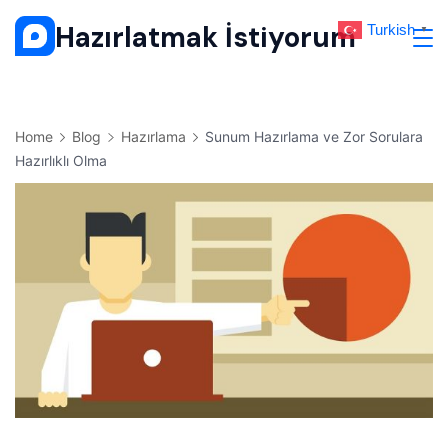
Skip
Hazırlatmak İstiyorum
Turkish
▼
to
content
Home
Blog
Hazırlama
Sunum Hazırlama ve Zor Sorulara
Hazırlıklı Olma