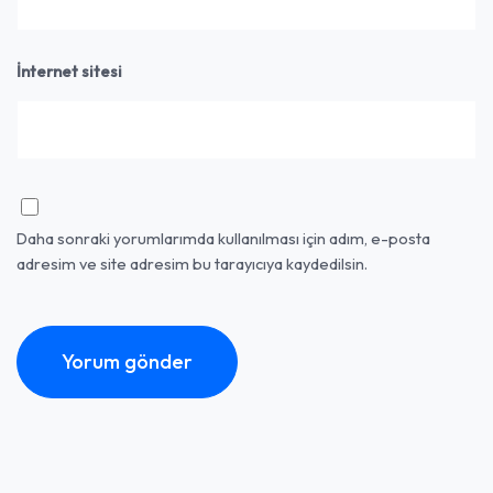
İnternet sitesi
Daha sonraki yorumlarımda kullanılması için adım, e-posta
adresim ve site adresim bu tarayıcıya kaydedilsin.