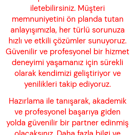
iletebilirsiniz. Müşteri
memnuniyetini ön planda tutan
anlayışımızla, her türlü sorunuza
hızlı ve etkili çözümler sunuyoruz.
Güvenilir ve profesyonel bir hizmet
deneyimi yaşamanız için sürekli
olarak kendimizi geliştiriyor ve
yenilikleri takip ediyoruz.
Hazırlama ile tanışarak, akademik
ve profesyonel başarıya giden
yolda güvenilir bir partner edinmiş
olacaksınız. Daha fazla bilgi ve