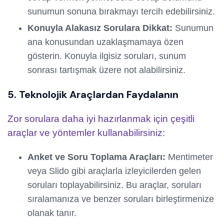
sunumun sonuna bırakmayı tercih edebilirsiniz.
Konuyla Alakasız Sorulara Dikkat:
Sunumun
ana konusundan uzaklaşmamaya özen
gösterin. Konuyla ilgisiz soruları, sunum
sonrası tartışmak üzere not alabilirsiniz.
5. Teknolojik Araçlardan Faydalanın
Zor sorulara daha iyi hazırlanmak için çeşitli
araçlar ve yöntemler kullanabilirsiniz:
Anket ve Soru Toplama Araçları:
Mentimeter
veya Slido gibi araçlarla izleyicilerden gelen
soruları toplayabilirsiniz. Bu araçlar, soruları
sıralamanıza ve benzer soruları birleştirmenize
olanak tanır.