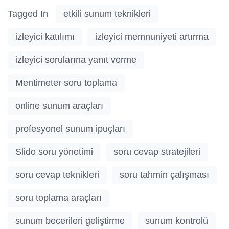
Tagged In
etkili sunum teknikleri
izleyici katılımı
izleyici memnuniyeti artırma
izleyici sorularına yanıt verme
Mentimeter soru toplama
online sunum araçları
profesyonel sunum ipuçları
Slido soru yönetimi
soru cevap stratejileri
soru cevap teknikleri
soru tahmin çalışması
soru toplama araçları
sunum becerileri geliştirme
sunum kontrolü