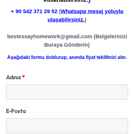
+ 90
542 371 29 52
(
Whatsapp mesaj yoluyla
ulaşabilirsiniz.
)
bestessayhomework@gmail.com
(Belgelerinizi
Buraya Gönderin)
Aşağıdaki formu doldurup, anında fiyat teklifinizi alın.
Adınız
*
E-Posta