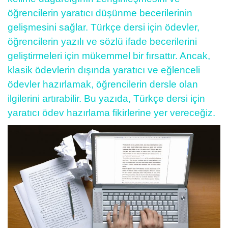
öğrencilerin yaratıcı düşünme becerilerinin
gelişmesini sağlar. Türkçe dersi için ödevler,
öğrencilerin yazılı ve sözlü ifade becerilerini
geliştirmeleri için mükemmel bir fırsattır. Ancak,
klasik ödevlerin dışında yaratıcı ve eğlenceli
ödevler hazırlamak, öğrencilerin dersle olan
ilgilerini artırabilir. Bu yazıda, Türkçe dersi için
yaratıcı ödev hazırlama fikirlerine yer vereceğiz.