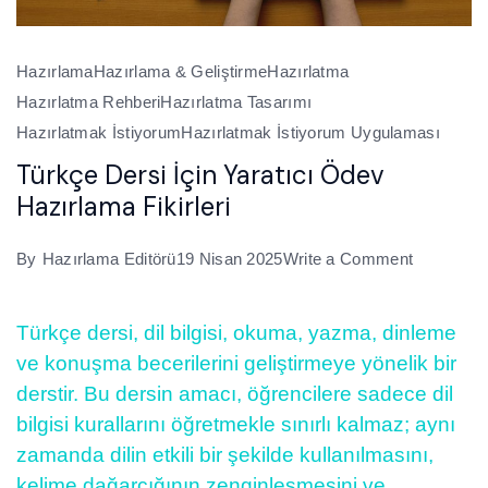
Hazırlama
Hazırlama & Geliştirme
Hazırlatma
Hazırlatma Rehberi
Hazırlatma Tasarımı
Hazırlatmak İstiyorum
Hazırlatmak İstiyorum Uygulaması
Türkçe Dersi İçin Yaratıcı Ödev
Hazırlama Fikirleri
on
By
Hazırlama Editörü
19 Nisan 2025
Write a Comment
Türkçe
Dersi
Türkçe dersi, dil bilgisi, okuma, yazma, dinleme
İçin
ve konuşma becerilerini geliştirmeye yönelik bir
Yaratıcı
derstir. Bu dersin amacı, öğrencilere sadece dil
Ödev
bilgisi kurallarını öğretmekle sınırlı kalmaz; aynı
Hazırlam
zamanda dilin etkili bir şekilde kullanılmasını,
Fikirleri
kelime dağarcığının zenginleşmesini ve