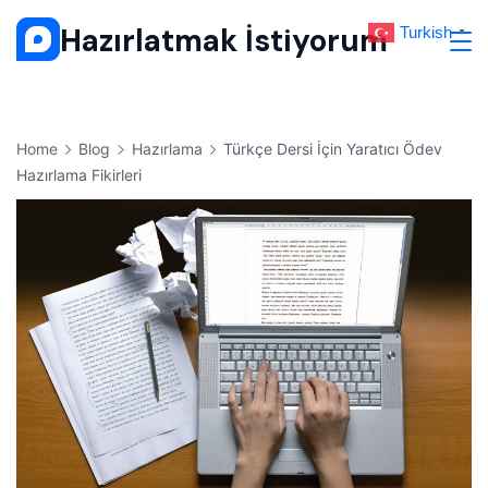
Skip
Hazırlatmak İstiyorum
Turkish
▼
to
content
Home
Blog
Hazırlama
Türkçe Dersi İçin Yaratıcı Ödev
Hazırlama Fikirleri