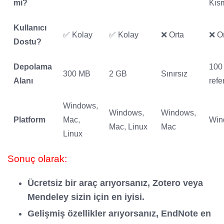
mi?
Kıs
Kullanıcı
✅ Kolay
✅ Kolay
❌ Orta
❌ O
Dostu?
Depolama
100
300 MB
2 GB
Sınırsız
Alanı
refe
Windows,
Windows,
Windows,
Platform
Mac,
Win
Mac, Linux
Mac
Linux
Sonuç olarak:
Ücretsiz bir araç arıyorsanız, Zotero veya
Mendeley sizin için en iyisi.
Gelişmiş özellikler arıyorsanız, EndNote en