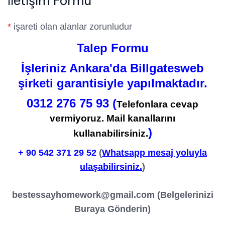
İletişim Formu
*
işareti olan alanlar zorunludur
Talep Formu
İşleriniz Ankara'da Billgatesweb
şirketi garantisiyle yapılmaktadır.
0312 276 75 93 (
Telefonlara cevap
vermiyoruz. Mail kanallarını
)
kullanabilirsiniz.
+ 90
542 371 29 52
(
Whatsapp mesaj yoluyla
ulaşabilirsiniz.
)
bestessayhomework@gmail.com
(Belgelerinizi
Buraya Gönderin)