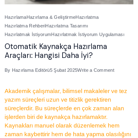
Hazırlama
Hazırlama & Geliştirme
Hazırlatma
Hazırlatma Rehberi
Hazırlatma Tasarımı
Hazırlatmak İstiyorum
Hazırlatmak İstiyorum Uygulaması
Otomatik Kaynakça Hazırlama
Araçları: Hangisi Daha İyi?
on
By
Hazırlama Editörü
5 Şubat 2025
Write a Comment
Otomatik
Kaynakça
Akademik çalışmalar, bilimsel makaleler ve tez
Hazırlama
yazım süreçleri uzun ve titizlik gerektiren
Araçları:
süreçlerdir. Bu süreçlerde en çok zaman alan
Hangisi
işlerden biri de kaynakça hazırlamaktır.
Daha
Kaynakları manuel olarak düzenlemek hem
İyi?
zaman kaybettirir hem de hata yapma olasılığını